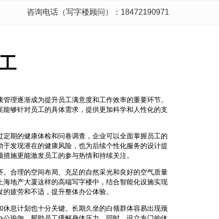
咨询电话（写字楼顾问）：18472190971
工
康管理逐渐成为提升员工满意度和工作效率的重要环节。
案能够针对员工的具体需求，提供更加科学和人性化的支
过定期的健康体检和问卷调查，企业可以全面掌握员工的
助于发现潜在的健康风险，也为后续个性化服务的设计提
预措施更能激发员工的参与热情和持续关注。
环。合理的空间布局、充足的自然采光和良好的空气质量
上海地产大厦这样的高端写字楼中，结合智能化设施实现
发的疲劳和不适，提升整体办公体验。
和休息计划也十分关键。长期久坐的白领群体容易出现颈
办公瑜伽，帮助员工缓解身体压力。同时，设立专门的休