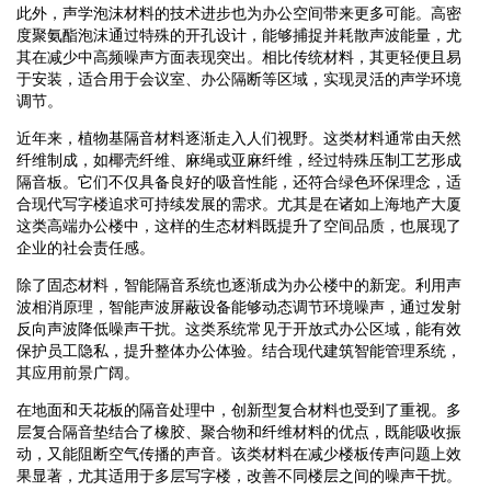
此外，声学泡沫材料的技术进步也为办公空间带来更多可能。高密
度聚氨酯泡沫通过特殊的开孔设计，能够捕捉并耗散声波能量，尤
其在减少中高频噪声方面表现突出。相比传统材料，其更轻便且易
于安装，适合用于会议室、办公隔断等区域，实现灵活的声学环境
调节。
近年来，植物基隔音材料逐渐走入人们视野。这类材料通常由天然
纤维制成，如椰壳纤维、麻绳或亚麻纤维，经过特殊压制工艺形成
隔音板。它们不仅具备良好的吸音性能，还符合绿色环保理念，适
合现代写字楼追求可持续发展的需求。尤其是在诸如上海地产大厦
这类高端办公楼中，这样的生态材料既提升了空间品质，也展现了
企业的社会责任感。
除了固态材料，智能隔音系统也逐渐成为办公楼中的新宠。利用声
波相消原理，智能声波屏蔽设备能够动态调节环境噪声，通过发射
反向声波降低噪声干扰。这类系统常见于开放式办公区域，能有效
保护员工隐私，提升整体办公体验。结合现代建筑智能管理系统，
其应用前景广阔。
在地面和天花板的隔音处理中，创新型复合材料也受到了重视。多
层复合隔音垫结合了橡胶、聚合物和纤维材料的优点，既能吸收振
动，又能阻断空气传播的声音。该类材料在减少楼板传声问题上效
果显著，尤其适用于多层写字楼，改善不同楼层之间的噪声干扰。