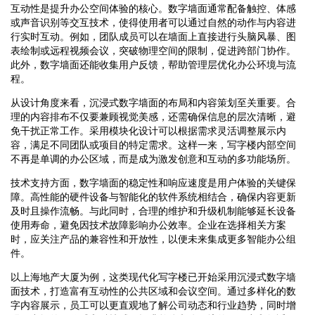
互动性是提升办公空间体验的核心。数字墙面通常配备触控、体感
或声音识别等交互技术，使得使用者可以通过自然的动作与内容进
行实时互动。例如，团队成员可以在墙面上直接进行头脑风暴、图
表绘制或远程视频会议，突破物理空间的限制，促进跨部门协作。
此外，数字墙面还能收集用户反馈，帮助管理层优化办公环境与流
程。
从设计角度来看，沉浸式数字墙面的布局和内容策划至关重要。合
理的内容排布不仅要兼顾视觉美感，还需确保信息的层次清晰，避
免干扰正常工作。采用模块化设计可以根据需求灵活调整展示内
容，满足不同团队或项目的特定需求。这样一来，写字楼内部空间
不再是单调的办公区域，而是成为激发创意和互动的多功能场所。
技术支持方面，数字墙面的稳定性和响应速度是用户体验的关键保
障。高性能的硬件设备与智能化的软件系统相结合，确保内容更新
及时且操作流畅。与此同时，合理的维护和升级机制能够延长设备
使用寿命，避免因技术故障影响办公效率。企业在选择相关方案
时，应关注产品的兼容性和开放性，以便未来集成更多智能办公组
件。
以上海地产大厦为例，这类现代化写字楼已开始采用沉浸式数字墙
面技术，打造富有互动性的公共区域和会议空间。通过多样化的数
字内容展示，员工可以更直观地了解公司动态和行业趋势，同时增